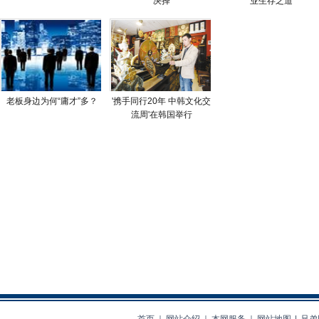
决择
业生存之道
老板身边为何“庸才”多？
'携手同行20年 中韩文化交
流周'在韩国举行