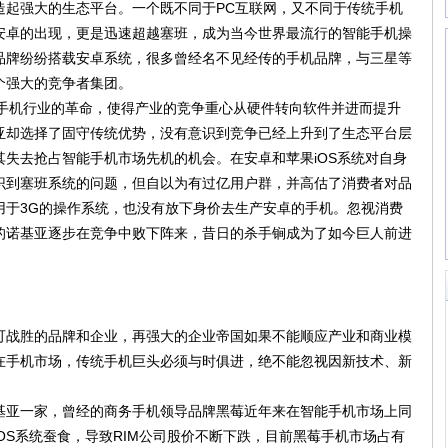
造起强大的生态平台。一个既不同于PC互联网，又不同于传统手机
安卓的出现，更是迅速超越塞班，成为当今世界最流行的智能手机操
品牌纷纷搭载安卓系统，很多曾经名不见经传的手机品牌，与三星等
个强大的竞争者集团。
了手机行业的革命，使得产业的竞争重心从硬件转向软件并进而提升
亚却选择了固守传统优势，没有意识到竞争已经上升到了生态平台层
失去抢占智能手机市场先机的机会。在安卓和苹果iOS系统对自身
识到塞班系统的问题，但自以为有过亿用户群，并高估了消费者对品
用于3G的操作系统，也没有放下身价去生产安卓的手机。忽视消费
的诺基亚逐步在竞争中败下阵来，昔日的杀手锏成为了如今巨人前进
战胜的品牌和企业，再强大的企业帝国如果不能顺应产业和商业模
在手机市场，传统手机巨头必须与时俱进，绝不能忽视因新技术、新
亚一家，曾经的商务手机领导品牌黑莓近年来在智能手机市场上同
OS系统蚕食，导致RIM公司股价不断下跌，目前黑莓手机市场占有