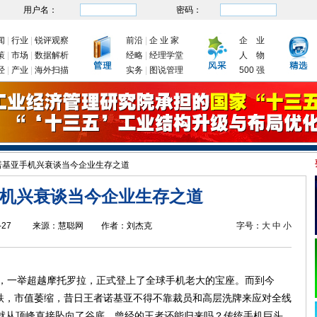
用户名：
密码：
闻
|
行业
|
锐评观察
前沿
|
企 业 家
企 业
策
|
市场
|
数据解析
经略
|
经理学堂
人 物
经
|
产业
|
海外扫描
实务
|
图说管理
500 强
发改委：九大举措有序推动企业复工复产
新年首次国务院常务会议为何聚焦制造业
诺基亚手机兴衰谈当今企业生存之道
机兴衰谈当今企业生存之道
-27
来源：
慧聪网
作者：
刘杰克
字号：
大
中
小
，一举超越摩托罗拉，正式登上了全球手机老大的宝座。而到今
跌，市值萎缩，昔日王者诺基亚不得不靠裁员和高层洗牌来应对全线
亚就从顶峰直接坠向了谷底。曾经的王者还能归来吗？传统手机巨头