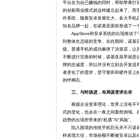
平台在为自已赚钱的同时，帮助苹果打
的创新商业模式就这样建立起来了。而
作系统，随着安卓发展壮大，各大手机
知名品牌一起，在诺基亚面前形成了一
AppStore和安卓系统的出现推动
到整体生态链的竞争。在此期间，诺基
级。普通手机的成功麻痹了决策层，让其
不断进行完善的时候，诺基亚虽早就意
牌的忠诚度，所以并没有立刻去开发适
者变化了的需求，坚守塞班和硬件至上
的绊脚石。
三、与时俱进，布局谋变求生存
根据企业变革理论，世界上没有不可
式的变化，也会在一夜之间轰然倒塌。
趋势的出现所带来的“机遇”与“风险”。
陷入困境的传统手机巨头并不只诺基
样表现欠佳，市场份额不断被安卓以及i