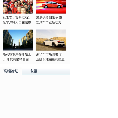
发改委：督察推动1
聚焦供给侧改革 重
亿非户籍人口在城市
塑汽车产业新动力
落户落实
热点城市库存开始上
豪华车市场回暖 车
升 开发商陷销售困
企阶段性销量调整显
局
成果
高端论坛
专题