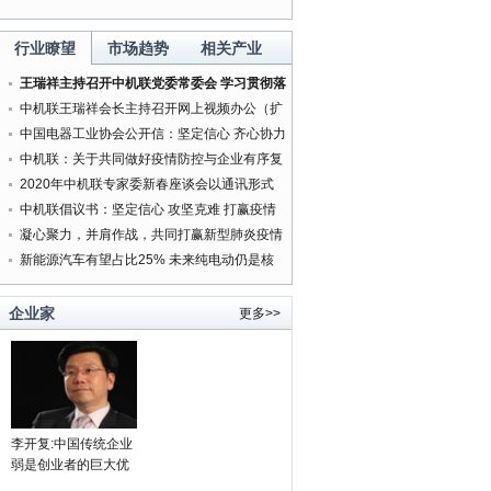
行业瞭望
市场趋势
相关产业
王瑞祥主持召开中机联党委常委会 学习贯彻落
实中央精神研究部署有关工作
中机联王瑞祥会长主持召开网上视频办公（扩
大）会
中国电器工业协会公开信：坚定信心 齐心协力
打赢新型肺炎疫情防控阻击战
中机联：关于共同做好疫情防控与企业有序复
工复产服务工作的通知
2020年中机联专家委新春座谈会以通讯形式
按时召开
中机联倡议书：坚定信心 攻坚克难 打赢疫情
防控人民战争
凝心聚力，并肩作战，共同打赢新型肺炎疫情
防控阻击战
新能源汽车有望占比25% 未来纯电动仍是核
心方向
企业家
更多>>
李开复:中国传统企业
弱是创业者的巨大优
势