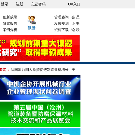
忘记密码
OA入口
创新成果
管理咨询
|
会 员
研究报告
发展规划
|
证 书
案例分析
资料下载
|
论 坛
要闻：
我国出台四大举措促进制造业稳增长
美为何对"中国制造"疑神疑鬼 港媒:只因伤自尊