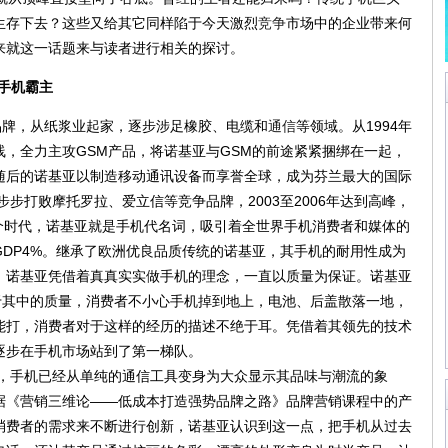
生存下去？这些又给其它同样陷于今天激烈
竞争
市场中的企业带来何
来就这一话题来与读者进行相关的探讨。
代手机霸主
牌，从纸浆业起家，逐步涉足橡胶、电缆和
通信
等领域。从1994年
，全力主攻GSM产品，将诺基亚与GSM的前途紧紧捆绑在一起，
随后的诺基亚以制造移动通讯设备而享誉全球，成为芬兰最大的国际
步步打败摩托罗拉、爱立信等竞争品牌，2003至2006年达到高峰，
那个时代，诺基亚就是手机代名词，吸引着全世界手机消费者和媒体的
DP4%。继承了欧洲优良品质传统的诺基亚，其手机的耐用性成为
。诺基亚凭借着真真实实做手机的理念，一直以质量为保证。诺基亚
于其中的质量，消费者不小心手机掉到地上，电池、后盖散落一地，
能打，消费者对于这样的经历的描述不绝于耳。凭借着其领先的技术
逐步在手机市场站到了第一梯队。
，手机已经从单纯的通信工具变身为大众显示其品味与潮流的象
据《营销三维论——低成本打造强势品牌之路》品牌营销课程中的产
消费者的需求来不断进行创新，诺基亚认识到这一点，把手机从过去