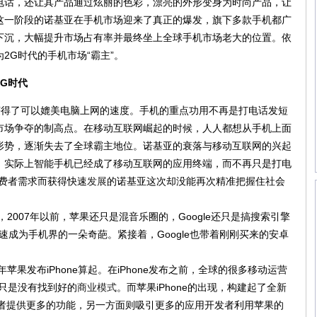
电话，还让其产品通过炫丽的色彩，漂亮的外形变身为时尚产品，让
这一阶段的诺基亚在手机市场迎来了真正的爆发，旗下多款手机都广
下沉，大幅提升市场占有率并最终坐上全球手机市场老大的位置。依
2G时代的手机市场“霸主”。
G时代
获得了可以媲美电脑上网的速度。手机的重点功用不再是打电话发短
市场争夺的制高点。在移动互联网崛起的时候，人人都想从手机上面
形势，逐渐失去了全球霸主地位。诺基亚的衰落与移动互联网的兴起
，实际上智能手机已经成了移动互联网的应用终端，而不再只是打电
费者需求而获得快速
发展
的诺基亚这次却没能再次精准把握住社会
007年以前，苹果还只是混音乐圈的，Google还只是搞搜索引擎
并迅速成为手机界的一朵奇葩。紧接着，Google也带着刚刚买来的安卓
果发布iPhone算起。在iPhone发布之前，全球的很多移动运营
只是没有找到好的
商业模式
。而苹果iPhone的出现，构建起了全新
消费者提供更多的功能，另一方面则吸引更多的应用开发者利用苹果的