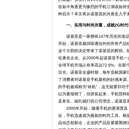
在如今角逐更为惨烈的手机江湖该如何
种启示？本文将从诺基亚的兴衰史入手
一、实用与时尚并重，成就2G时
诺基亚是一家拥有147年历史的老品
开始，诺基亚裁掉除通信外的所有产品线
这个大胆的决定带来了诺基亚的辉煌。
化著名企业。从2000年起诺基亚手机一
全球手机市场占有率高达72.8%。在
目光。诺基亚全盛时期，每年贡献国家G
了消费者对诺基亚手机最初的好感来源
的手机被戏称为“砖机”，这无疑要归功
以为要报销了，但拼装起来，手机照样
及务实、稳扎稳打的公司理念，诺基亚
2000年开始，随着手机的逐渐普及
征，手机迅速成为最新的时尚工具。根
品动态创新论，企业的产品应紧紧围绕