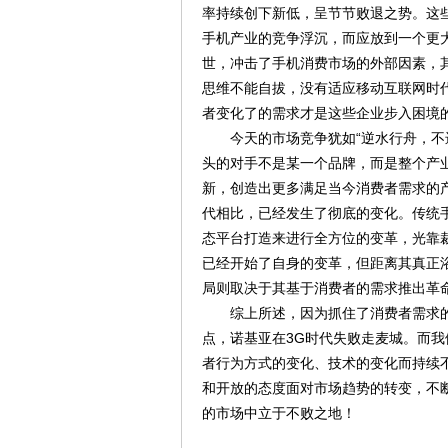
率持续创下新低，呈节节败退之势。这
手机产业的竞争浮沉，而应放到一个更
世，冲击了手机消费市场的外部因素，
思维不能自拔，没有适应移动互联网时
者变化了的需求才是这些企业步入困境
今天的市场竞争犹如“逆水行舟，不进
头的对手不是某一个品牌，而是整个产
新，创造出更多满足当今消费者需求的
代相比，已经发生了彻底的变化。传统
态平台打造来进行全方位的变革，光靠
已经开始了自身的变革，但距离其真正
局则取决于其基于消费者的需求推出革
综上所述，因为抓住了消费者需求的变
点，诺基亚在3G时代失败走麦城。而
者行为方式的变化、技术的变化而持续
和开放的态度面对市场趋势的转变，不
的市场中立于不败之地！