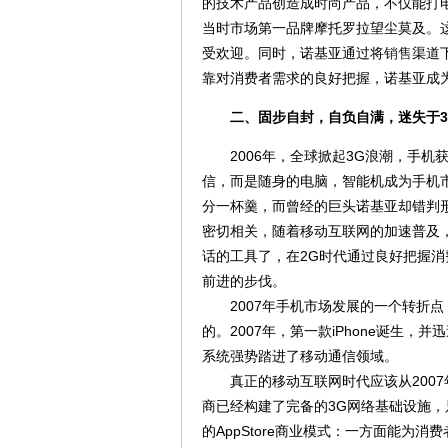
的技术产品创造成时尚产品，不仅能打
当时市场第一品牌摩托罗拉望尘莫及。
受欢迎。同时，诺基亚通过将
销售
渠道
靠对消费者需求的良好把握，诺基亚成为
二、固步自封，自负自满，迷失于3
2006年，全球掀起3G浪潮，手机
信，而是随身的电脑，智能机成为手机
分一杯羹，而曾经的巨头诺基亚却错判
密切相关，随着移动互联网的加速普及
话的工具了，在2G时代通过良好把握消
前进的步伐。
2007年手机市场发展的一个转折点，2
的。2007年，第一款iPhone诞生，
系统强势踏进了移动通信领域。
真正的移动互联网时代应该从2007年苹
商已经构建了完备的3G网络基础设施，
的AppStore商业模式：一方面能为