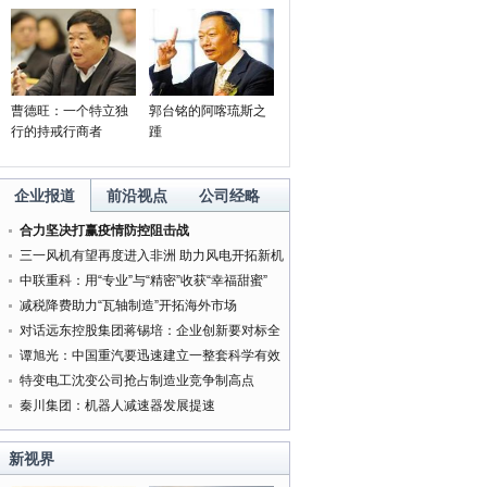
曹德旺：一个特立独
郭台铭的阿喀琉斯之
行的持戒行商者
踵
企业报道
前沿视点
公司经略
合力坚决打赢疫情防控阻击战
三一风机有望再度进入非洲 助力风电开拓新机
遇
中联重科：用“专业”与“精密”收获“幸福甜蜜”
减税降费助力“瓦轴制造”开拓海外市场
对话远东控股集团蒋锡培：企业创新要对标全
球最好的企业
谭旭光：中国重汽要迅速建立一整套科学有效
的管理体系
特变电工沈变公司抢占制造业竞争制高点
秦川集团：机器人减速器发展提速
新视界