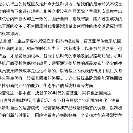
些手机行业的传统巨头走到今天这种境地，给我们的启示却又不仅是
大的视角下来进行观察。相关企业没落的原因除了苹果和安卓横空出
其核心内部原因却是一致的。固步自封，抱残守缺，陷入过去成功的
代下新的变革，不肯顺应时代发展潮流做出创新性的改变以适应消费
的根本原因。
则退”，企业需要布局谋变来求得持续发展，诺基亚等传统手机巨
业格局的调整。如何在时代压力下，求新求变，以开放的理念勇于创
产品，才是发展的根本。智能手机时代的市场发展思路与功能手机时
手机厂商要想彻底扭转战局，需要通过创新性的新品发布与坚实的生
裁员瘦身降低成本是远远不够的。以诺基亚为代表的传统手机巨头都
浴火重生仍有一段极其困难的路要走，这些传统品牌最终能否挽回败
命性创新的产品的能力、生态平台的系统打造等方面。
化这一根本点，成就了2G时代的诺基亚，同样也是因为这一
我们也可以由此得到宝贵启示，企业只有根据产业环境的变化、消费
不断对自己的运营模式、经营策略和产品线进行动态的调整，以积极
断的创新与时俱进，围绕消费者起舞踏好每一个节拍才能在激烈竞争