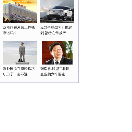
汉能想在屋顶上挣钱
应对价格战和产能过
靠谱吗？
剩 福特在华减产
靠外国脸在华轻松求
张瑞敏:转型互联网
职日子一去不返
企业的六个要素
领导者的强制权力
老板身边为何“庸才”多？
'携手同行20年 中韩文化交