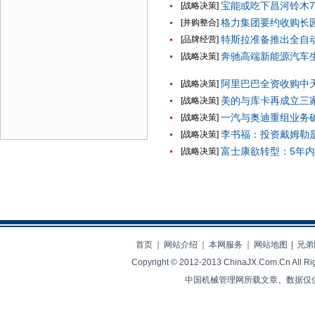
宝能或吃下昌河铃木7
[
战略决策
]
格力集团要约收购长
[
并购整合
]
特斯拉准备推出全自动
[
品牌经营
]
奔驰高端新能源汽车
[
战略决策
]
阿里巴巴全资收购中天
[
战略决策
]
美的与库卡再成立三
[
战略决策
]
一汽与奥迪重组业务
[
战略决策
]
李书福：投资戴姆勒
[
战略决策
]
富士康欲转型：5年内
[
战略决策
]
首页
｜
网站介绍
｜
本网服务
｜
网站地图
|
兄弟
Copyright © 2012-2013 ChinaJX.Com.Cn 
中国机械管理网所载文章、数据仅