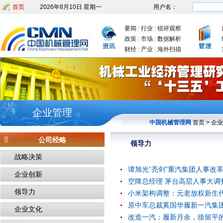
首页
2026年8月10日 星期一
用户名：
要闻
|
行业
|
锐评观察
政策
|
市场
|
数据解析
财经
|
产业
|
海外扫描
企业管理
中国机械管理网
首页
>
企业
公司经略
领导力
战略决策
谭旭光“亮剑”重汽集团人事改
企业创新
空降总经理 茅台高层人事大调
领导力
小米架构调整：元老放权新生代
原中车总裁奚国华履新一汽集
企业文化
改造一汽：履新月余，徐留平的