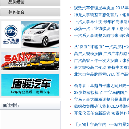
品牌经营
观致汽车管理层再换血 2013
并购整合
神龙人事调整常态化背后：销量
上汽人事再生变 最年轻亮眼副
动荡一汽：业绩惨淡 集团总经
一汽系人事调整风雨欲来 6位
从“换血”到“输血” 一汽高层补
高层大规模换防 广汽广本战略升
广汽高管三年一次大换防：张
最大规模高层变动 福特中国难
北汽自主品牌巨亏87亿 百位
领导者：卓越与平庸之间只隔一
39岁刘智接棒 百年宝马的国
宝马人事大面积调整只是康思
阅读排行
戴姆勒集团确认将其CEO蔡澈
开元仪器任命新高管 负责并购
【人物】宁高宁的下一站前景