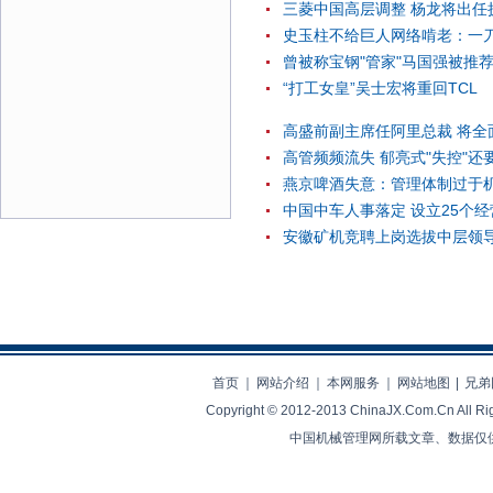
三菱中国高层调整 杨龙将出任
史玉柱不给巨人网络啃老：一刀
曾被称宝钢"管家"马国强被推
“打工女皇”吴士宏将重回TCL
高盛前副主席任阿里总裁 将全
高管频频流失 郁亮式"失控"还
燕京啤酒失意：管理体制过于机
中国中车人事落定 设立25个
安徽矿机竞聘上岗选拔中层领
首页
｜
网站介绍
｜
本网服务
｜
网站地图
|
兄弟
Copyright © 2012-2013 ChinaJX.Com.Cn 
中国机械管理网所载文章、数据仅