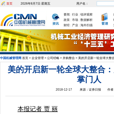
首页
2026年8月7日 星期五
用户名：
要闻
|
行业
|
锐评观察
政策
|
市场
|
数据解析
财经
|
产业
|
海外扫描
中国机械管理网
首页
>
企业管理
>
公司经略
>
并购整合
>
美的开启新一轮全球大整
发改委：九大举措有序推动企业复工复产
新年
美的开启新一轮全球大整合：
掌门人
2018-12-17
来源：
证券日报
作者
本报记者 贾 丽