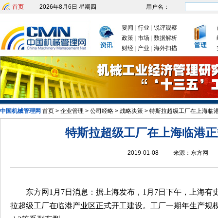
首页
2026年8月6日 星期四
用户名：
要闻
|
行业
|
锐评观察
政策
|
市场
|
数据解析
财经
|
产业
|
海外扫描
中国机械管理网
首页
>
企业管理
>
公司经略
>
战略决策
>
特斯拉超级工厂在上海临
发改委：九大举措有序推动企业复工复
特斯拉超级工厂在上海临港正
2019-01-08
来源：
东方网
东方网1月7日消息：据上海发布，1月7日下午，上海有
拉超级工厂在临港产业区正式开工建设。工厂一期年生产规模为