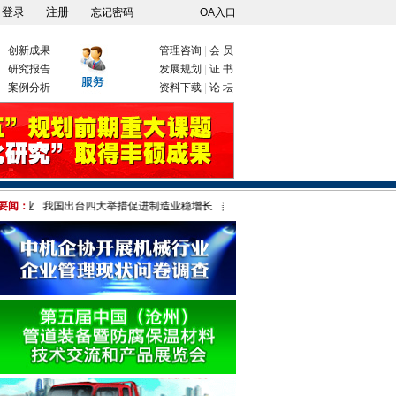
忘记密码
OA入口
创新成果
管理咨询
|
会 员
研究报告
发展规划
|
证 书
案例分析
资料下载
|
论 坛
造业
要闻：
我国出台四大举措促进制造业稳增长
美为何对"中国制造"疑神疑鬼 港媒:只因伤