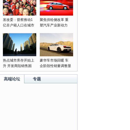
发改委：督察推动1
聚焦供给侧改革 重
亿非户籍人口在城市
塑汽车产业新动力
落户落实
热点城市库存开始上
豪华车市场回暖 车
升 开发商陷销售困
企阶段性销量调整显
局
成果
高端论坛
专题