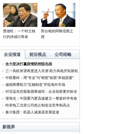
领导者的强制权力
老板身边为何“庸才”多？
'携手同行20年 中韩文化交
周'在韩国举行
曹德旺：一个特立独
郭台铭的阿喀琉斯之
行的持戒行商者
踵
企业报道
前沿视点
公司经略
合力坚决打赢疫情防控阻击战
三一风机有望再度进入非洲 助力风电开拓新机
遇
中联重科：用“专业”与“精密”收获“幸福甜蜜”
减税降费助力“瓦轴制造”开拓海外市场
对话远东控股集团蒋锡培：企业创新要对标全
球最好的企业
谭旭光：中国重汽要迅速建立一整套科学有效
的管理体系
特变电工沈变公司抢占制造业竞争制高点
秦川集团：机器人减速器发展提速
新视界