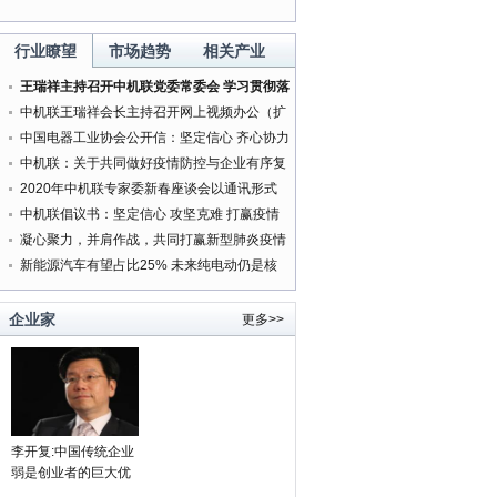
行业瞭望
市场趋势
相关产业
王瑞祥主持召开中机联党委常委会 学习贯彻落
实中央精神研究部署有关工作
中机联王瑞祥会长主持召开网上视频办公（扩
大）会
中国电器工业协会公开信：坚定信心 齐心协力
打赢新型肺炎疫情防控阻击战
中机联：关于共同做好疫情防控与企业有序复
工复产服务工作的通知
2020年中机联专家委新春座谈会以通讯形式
按时召开
中机联倡议书：坚定信心 攻坚克难 打赢疫情
防控人民战争
凝心聚力，并肩作战，共同打赢新型肺炎疫情
防控阻击战
新能源汽车有望占比25% 未来纯电动仍是核
心方向
企业家
更多>>
李开复:中国传统企业
弱是创业者的巨大优
势