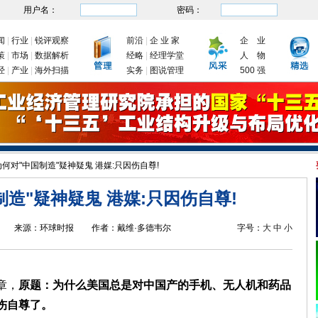
用户名：
密码：
闻
|
行业
|
锐评观察
前沿
|
企 业 家
企 业
策
|
市场
|
数据解析
经略
|
经理学堂
人 物
经
|
产业
|
海外扫描
实务
|
图说管理
500 强
何对"中国制造"疑神疑鬼 港媒:只因伤自尊!
发改委：九大举措有序推动企业复工复产
新年首次国务院常务会议为何聚焦制
造"疑神疑鬼 港媒:只因伤自尊!
来源：
环球时报
作者：
戴维·多德韦尔
字号：
大
中
小
章，
原题：为什么美国总是对中国产的手机、无人机和药品
伤自尊了。