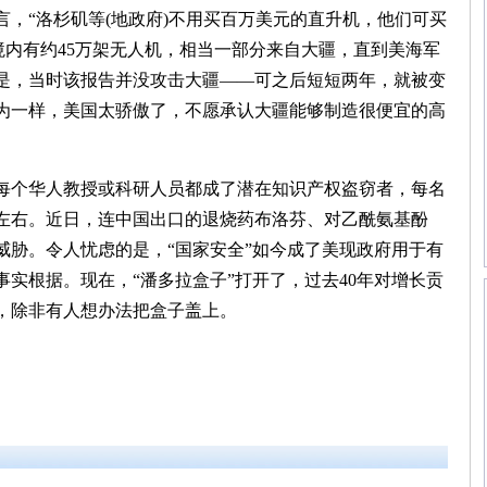
，“洛杉矶等(地政府)不用买百万美元的直升机，他们可买
美国境内有约45万架无人机，相当一部分来自大疆，直到美海军
的是，当时该报告并没攻击大疆——可之后短短两年，就被变
为一样，美国太骄傲了，不愿承认大疆能够制造很便宜的高
个华人教授或科研人员都成了潜在知识产权盗窃者，每名
左右。近日，连中国出口的退烧药布洛芬、对乙酰氨基酚
威胁。令人忧虑的是，“国家安全”如今成了美现政府用于有
实根据。现在，“潘多拉盒子”打开了，过去40年对增长贡
，除非有人想办法把盒子盖上。