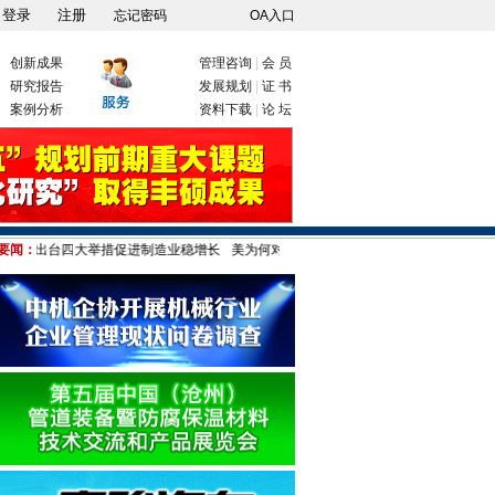
忘记密码
OA入口
创新成果
管理咨询
|
会 员
研究报告
发展规划
|
证 书
案例分析
资料下载
|
论 坛
出台四大举措促进制造业稳增长
要闻：
美为何对"中国制造"疑神疑鬼 港媒:只因伤自尊!
部