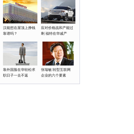
汉能想在屋顶上挣钱
应对价格战和产能过
靠谱吗？
剩 福特在华减产
靠外国脸在华轻松求
张瑞敏:转型互联网
职日子一去不返
企业的六个要素