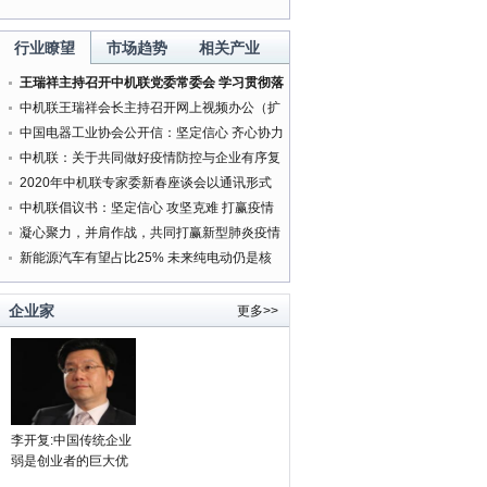
行业瞭望
市场趋势
相关产业
王瑞祥主持召开中机联党委常委会 学习贯彻落
实中央精神研究部署有关工作
中机联王瑞祥会长主持召开网上视频办公（扩
大）会
中国电器工业协会公开信：坚定信心 齐心协力
打赢新型肺炎疫情防控阻击战
中机联：关于共同做好疫情防控与企业有序复
工复产服务工作的通知
2020年中机联专家委新春座谈会以通讯形式
按时召开
中机联倡议书：坚定信心 攻坚克难 打赢疫情
防控人民战争
凝心聚力，并肩作战，共同打赢新型肺炎疫情
防控阻击战
新能源汽车有望占比25% 未来纯电动仍是核
心方向
企业家
更多>>
李开复:中国传统企业
弱是创业者的巨大优
势