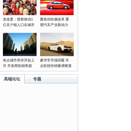
发改委：督察推动1
聚焦供给侧改革 重
亿非户籍人口在城市
塑汽车产业新动力
落户落实
热点城市库存开始上
豪华车市场回暖 车
升 开发商陷销售困
企阶段性销量调整显
局
成果
高端论坛
专题