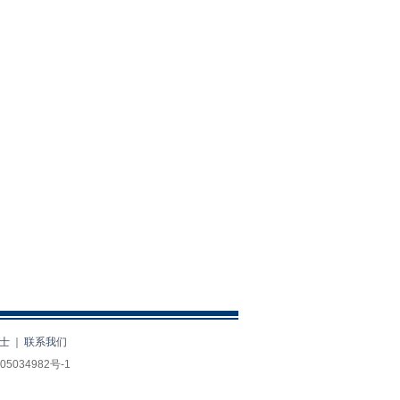
领导者的强制权力
老板身边为何“庸才”多？
'携手同行20年 中韩文化交
周'在韩国举行
士
｜
联系我们
05034982号-1
。