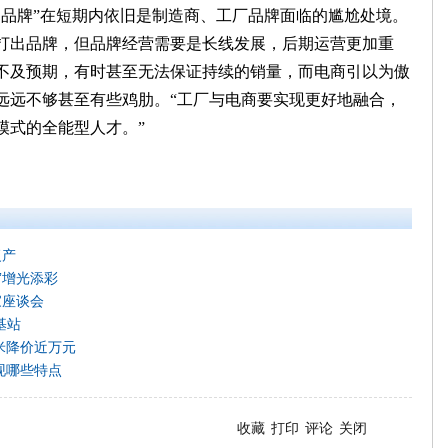
牌”在短期内依旧是制造商、工厂品牌面临的尴尬处境。
打出品牌，但品牌经营需要是长线发展，后期运营更加重
不及预期，有时甚至无法保证持续的销量，而电商引以为傲
远远不够甚至有些鸡肋。“工厂与电商要实现更好地融合，
模式的全能型人才。”
复产
”增光添彩
家座谈会
基站
米降价近万元
呈现哪些特点
收藏
打印
评论
关闭