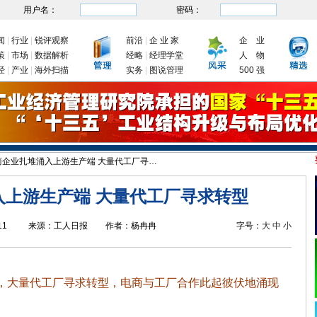
用户名：
密码：
闻
|
行业
|
锐评观察
前沿
|
企 业 家
企 业
策
|
市场
|
数据解析
经略
|
经理学堂
人 物
经
|
产业
|
海外扫描
实务
|
图说管理
500 强
委：九大举措有序推动企业复工复产
新年首次国务院常务会议为何聚焦制造业
我国
企业扎堆涌入上游生产端 大量代工厂寻求转型
入上游生产端 大量代工厂寻求转型
11
来源：
工人日报
作者：
杨冉冉
字号：
大
中
小
，大量代工厂寻求转型，电商与工厂合作此起彼伏地涌现