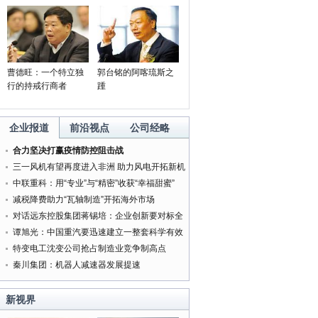
曹德旺：一个特立独
郭台铭的阿喀琉斯之
行的持戒行商者
踵
企业报道
前沿视点
公司经略
合力坚决打赢疫情防控阻击战
三一风机有望再度进入非洲 助力风电开拓新机
遇
中联重科：用“专业”与“精密”收获“幸福甜蜜”
减税降费助力“瓦轴制造”开拓海外市场
对话远东控股集团蒋锡培：企业创新要对标全
球最好的企业
谭旭光：中国重汽要迅速建立一整套科学有效
的管理体系
特变电工沈变公司抢占制造业竞争制高点
秦川集团：机器人减速器发展提速
新视界