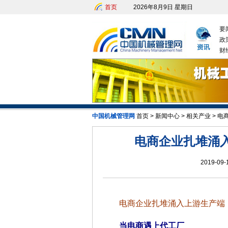
首页
2026年8月9日 星期日
要
政
财
发改
中国机械管理网
首页
>
新闻中心
>
相关产业
>
电商
电商企业扎堆涌
2019-09-
电商企业扎堆涌入上游生产端
当电商遇上代工厂