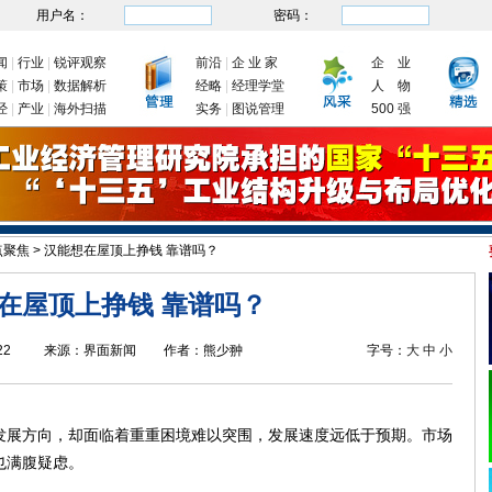
用户名：
密码：
闻
|
行业
|
锐评观察
前沿
|
企 业 家
企 业
策
|
市场
|
数据解析
经略
|
经理学堂
人 物
经
|
产业
|
海外扫描
实务
|
图说管理
500 强
点聚焦
>
汉能想在屋顶上挣钱 靠谱吗？
九大举措有序推动企业复工复产
新年首次国务院常务会议为何聚焦制造业
我国出
在屋顶上挣钱 靠谱吗？
22
来源：
界面新闻
作者：
熊少翀
字号：
大
中
小
展方向，却面临着重重困境难以突围，发展速度远低于预期。市场
也满腹疑虑。