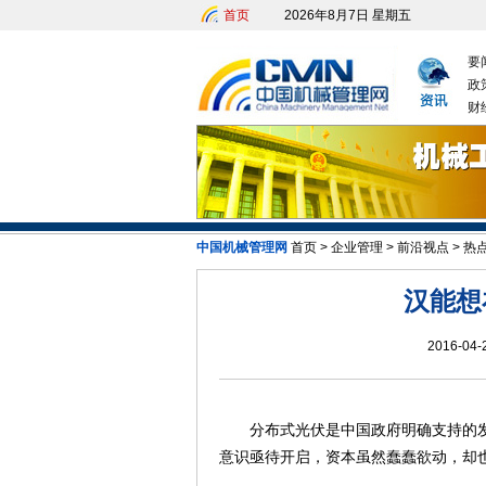
首页
2026年8月7日 星期五
要
政
财
中国机械管理网
首页
>
企业管理
>
前沿视点
>
热
发改委：
汉能想
2016-04-
分布式光伏是中国政府明确支持的发
意识亟待开启，资本虽然蠢蠢欲动，却