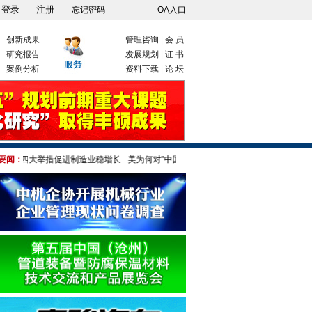
忘记密码
OA入口
创新成果
管理咨询
|
会 员
研究报告
发展规划
|
证 书
案例分析
资料下载
|
论 坛
台四大举措促进制造业稳增长
要闻：
美为何对"中国制造"疑神疑鬼 港媒:只因伤自尊!
部分城