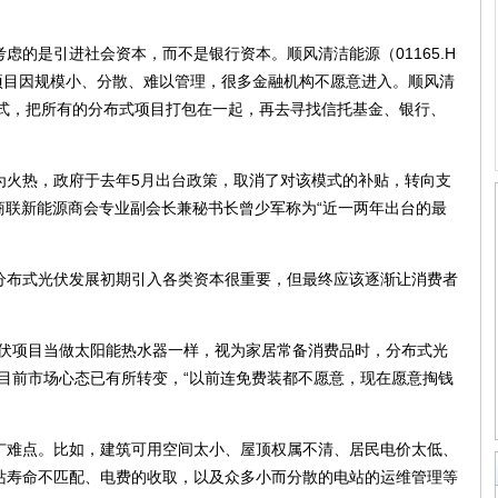
是引进社会资本，而不是银行资本。顺风清洁能源（01165.H
项目因规模小、分散、难以管理，很多金融机构不愿意进入。顺风清
模式，把所有的分布式项目打包在一起，再去寻找信托基金、银行、
火热，政府于去年5月出台政策，取消了对该模式的补贴，转向支
商联新能源商会专业副会长兼秘书长曾少军称为“近一两年出台的最
布式光伏发展初期引入各类资本很重要，但最终应该逐渐让消费者
项目当做太阳能热水器一样，视为家居常备消费品时，分布式光
目前市场心态已有所转变，“以前连免费装都不愿意，现在愿意掏钱
难点。比如，建筑可用空间太小、屋顶权属不清、居民电价太低、
站寿命不匹配、电费的收取，以及众多小而分散的电站的运维管理等