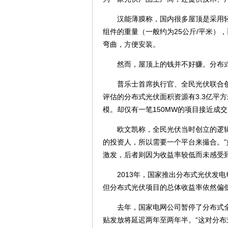
汉能薄膜称，国内很多屋顶是采用轻
组件的重量（一般约为25公斤/平米）
弯曲，方便安装。
然而，屋顶上的钱并不好赚。分布式
普乐士首席执行官、全民光伏联合创
评估的分布式光伏面积资源有3.3亿平
模。却仅有一笔150MW的项目接近成
欧文凯称，全民光伏当时创立的逻辑基
的投资人，所以需要一个平台来撮合。
激发，后者则因为收益率较低而未感受
2013年，国家推出分布式光伏发电每
但分布式光伏项目的总体收益率依然偏
去年，国家电网公司暂停了分布式全
贴发放将延迟两年至两年半。“这对分布