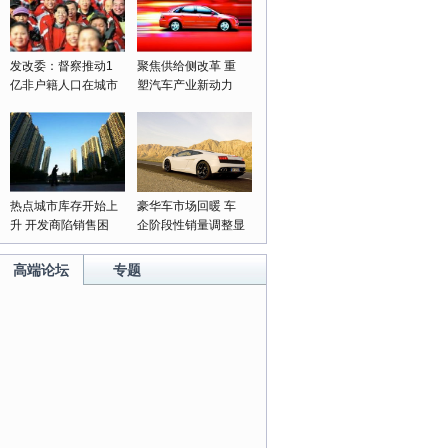
发改委：督察推动1
聚焦供给侧改革 重
亿非户籍人口在城市
塑汽车产业新动力
落户落实
热点城市库存开始上
豪华车市场回暖 车
升 开发商陷销售困
企阶段性销量调整显
局
成果
高端论坛
专题