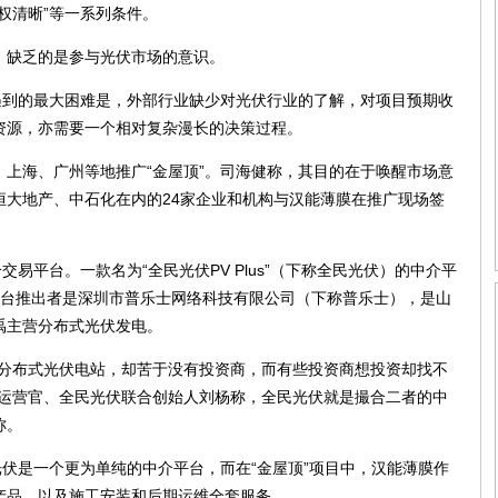
权清晰”等一系列条件。
缺乏的是参与光伏市场的意识。
到的最大困难是，外部行业缺少对光伏行业的了解，对项目预期收
资源，亦需要一个相对复杂漫长的决策过程。
海、广州等地推广“金屋顶”。司海健称，其目的在于唤醒市场意
恒大地产、中石化在内的24家企业和机构与汉能薄膜在推广现场签
平台。一款名为“全民光伏PV Plus”（下称全民光伏）的中介平
平台推出者是深圳市普乐士网络科技有限公司（下称普乐士），是山
禹主营分布式光伏发电。
布式光伏电站，却苦于没有投资商，而有些投资商想投资却找不
席运营官、全民光伏联合创始人刘杨称，全民光伏就是撮合二者的中
称。
伏是一个更为单纯的中介平台，而在“金屋顶”项目中，汉能薄膜作
产品，以及施工安装和后期运维全套服务。