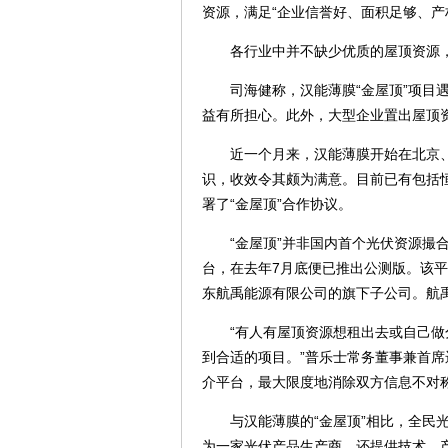
资源，满足“企业信誉好、面积足够、产
各行业中并不缺少优质的屋顶资源，
司海健称，汉能薄膜“金屋顶”项目遇
益有所担心。此外，大型企业置出屋顶
近一个月来，汉能薄膜开始在北京、上
识，收效令其颇为满意。目前已有包括
署了“金屋顶”合作协议。
“金屋顶”并非国内首个光伏资源撮合交易
台，在去年7月底便已推出公测版。该
东航禹能源有限公司的旗下子公司。航
“有人有屋顶资源想租出去或自己做分
到合适的项目。”普乐士常务董事兼首
介平台，最大限度地消除双方信息不对
与汉能薄膜的“金屋顶”相比，全民光
为一家光伏产品生产商，还提供技术、