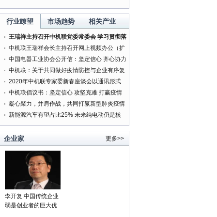
行业瞭望
市场趋势
相关产业
王瑞祥主持召开中机联党委常委会 学习贯彻落
实中央精神研究部署有关工作
中机联王瑞祥会长主持召开网上视频办公（扩
大）会
中国电器工业协会公开信：坚定信心 齐心协力
打赢新型肺炎疫情防控阻击战
中机联：关于共同做好疫情防控与企业有序复
工复产服务工作的通知
2020年中机联专家委新春座谈会以通讯形式
按时召开
中机联倡议书：坚定信心 攻坚克难 打赢疫情
防控人民战争
凝心聚力，并肩作战，共同打赢新型肺炎疫情
防控阻击战
新能源汽车有望占比25% 未来纯电动仍是核
心方向
企业家
更多>>
李开复:中国传统企业
弱是创业者的巨大优
势