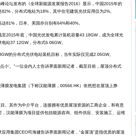
论坛发布的《全球新能源发展报告2016》显示，中国2015年的
82%，分布式电站为18%，其中住宅建筑光伏应用仅为2%。
1%，日本、美国亦分别有64%和40%。
015年底，中国光伏发电累计装机容量43.18GW，成为全球光
37.12GW，分布式6.06GW。
GW的分布式光伏电站装机目标，当年实际仅完成2.05GW。
点小’。”一位业内人士告诉界面新闻记者，截至目前，屋顶分布式
膜发电集团（下称汉能薄膜，00566.HK）依然想在屋顶上挣
目。其作为中介平台，连接拥有优质屋顶资源的工商企业，和有意
时，汉能薄膜为项目提供包括能源咨询、组件供应、安装施工、运维
用集团CEO司海健告诉界面新闻记者，“金屋顶”是指优质的屋顶