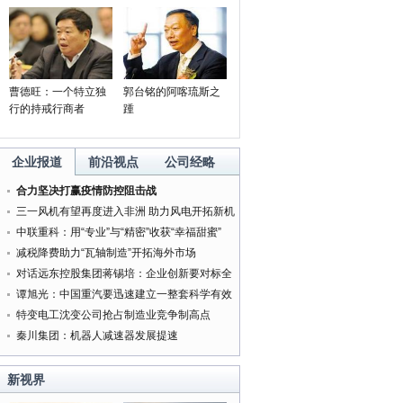
曹德旺：一个特立独
郭台铭的阿喀琉斯之
行的持戒行商者
踵
企业报道
前沿视点
公司经略
合力坚决打赢疫情防控阻击战
三一风机有望再度进入非洲 助力风电开拓新机
遇
中联重科：用“专业”与“精密”收获“幸福甜蜜”
减税降费助力“瓦轴制造”开拓海外市场
对话远东控股集团蒋锡培：企业创新要对标全
球最好的企业
谭旭光：中国重汽要迅速建立一整套科学有效
的管理体系
特变电工沈变公司抢占制造业竞争制高点
秦川集团：机器人减速器发展提速
新视界