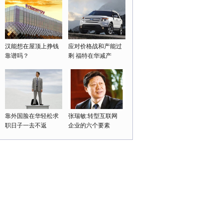
汉能想在屋顶上挣钱
应对价格战和产能过
靠谱吗？
剩 福特在华减产
靠外国脸在华轻松求
张瑞敏:转型互联网
职日子一去不返
企业的六个要素