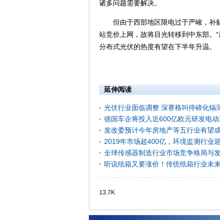
诸多问题需要解决。
但由于西部地区限电过于严峻，补贴拖
站竞价上网，故将目光转移到中东部。“
分布式光伏的热度有望在下半年升温。
延伸阅读
光伏行业面临调整 深赛格叫停碲化镉
德国车企将投入近600亿欧元研发电
发改委预计今年房地产等五行业有望
2019年市场超400亿，环境监测行业
全球传感器制造行业市场竞争格局与
听说纸箱又要涨价！传统纸箱行业未来
13.7K