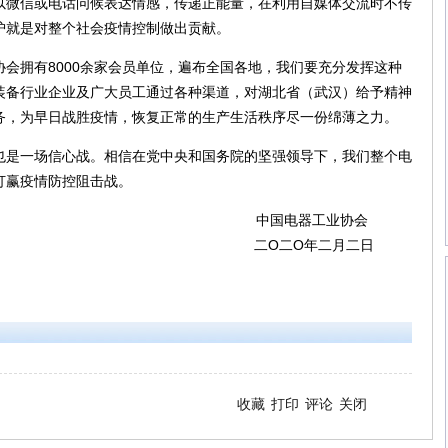
以微信或电话问候表达情感，传递正能量，在利用自媒体交流时不传
护就是对整个社会疫情控制做出贡献。
拥有8000余家会员单位，遍布全国各地，我们要充分发挥这种
装备行业企业及广大员工通过各种渠道，对湖北省（武汉）给予精神
务，为早日战胜疫情，恢复正常的生产生活秩序尽一份绵薄之力。
是一场信心战。相信在党中央和国务院的坚强领导下，我们整个电
打赢疫情防控阻击战。
电器工业协会
O年二月二日
收藏
打印
评论
关闭