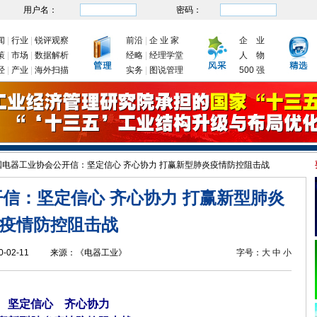
用户名：
密码：
闻
|
行业
|
锐评观察
前沿
|
企 业 家
企 业
策
|
市场
|
数据解析
经略
|
经理学堂
人 物
经
|
产业
|
海外扫描
实务
|
图说管理
500 强
国电器工业协会公开信：坚定信心 齐心协力 打赢新型肺炎疫情防控阻击战
信：坚定信心 齐心协力 打赢新型肺炎
疫情防控阻击战
0-02-11
来源：
《电器工业》
字号：
大
中
小
坚定信心 齐心协力