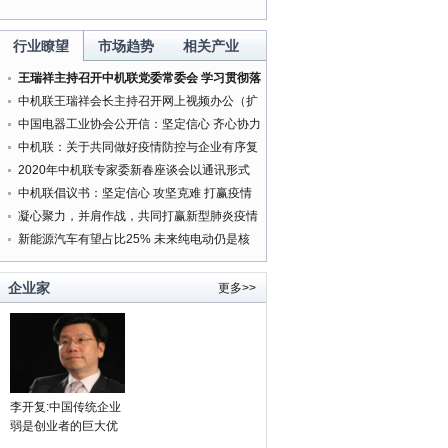
行业瞭望
市场趋势
相关产业
王瑞祥主持召开中机联党委常委会 学习贯彻落
实中央精神研究部署有关工作
中机联王瑞祥会长主持召开网上视频办公（扩
大）会
中国电器工业协会公开信：坚定信心 齐心协力
打赢新型肺炎疫情防控阻击战
中机联：关于共同做好疫情防控与企业有序复
工复产服务工作的通知
2020年中机联专家委新春座谈会以通讯形式
按时召开
中机联倡议书：坚定信心 攻坚克难 打赢疫情
防控人民战争
凝心聚力，并肩作战，共同打赢新型肺炎疫情
防控阻击战
新能源汽车有望占比25% 未来纯电动仍是核
心方向
领导者的强制权力
老板身边为何“庸才”多？
'携手同行20年 中韩文化交
企业家
更多>>
周'在韩国举行
李开复:中国传统企业
弱是创业者的巨大优
势