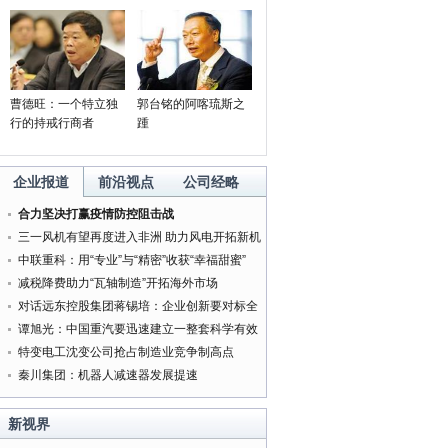
曹德旺：一个特立独
郭台铭的阿喀琉斯之
行的持戒行商者
踵
企业报道
前沿视点
公司经略
合力坚决打赢疫情防控阻击战
三一风机有望再度进入非洲 助力风电开拓新机
遇
中联重科：用“专业”与“精密”收获“幸福甜蜜”
减税降费助力“瓦轴制造”开拓海外市场
对话远东控股集团蒋锡培：企业创新要对标全
球最好的企业
谭旭光：中国重汽要迅速建立一整套科学有效
的管理体系
特变电工沈变公司抢占制造业竞争制高点
秦川集团：机器人减速器发展提速
新视界