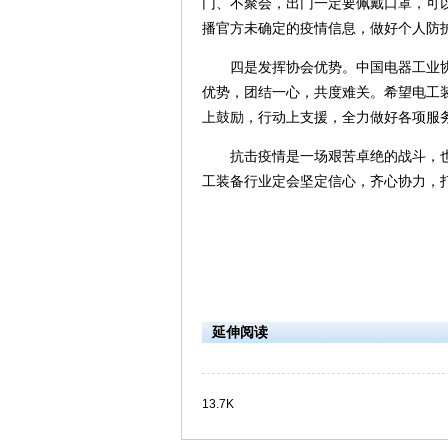
门、不聚会，出门一定要佩戴口罩，可
播官方未确定的疫情信息，做好个人防
四是发挥协会优势。中国电器工业协会
优势，团结一心，共度难关。希望电工
上鼓励，行动上支援，全力做好各项服
抗击疫情是一场艰苦卓绝的战斗，也
工装备行业定会坚定信心，齐心协力，
中国
二O二
延伸阅读
13.7K