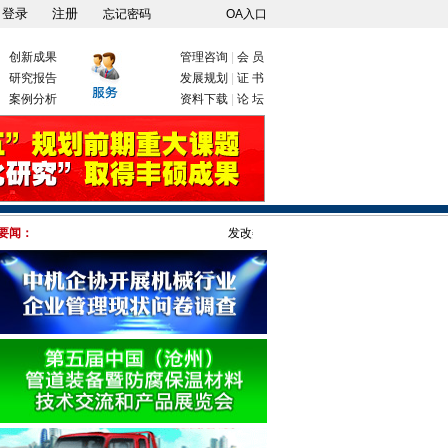
忘记密码
OA入口
创新成果
管理咨询
|
会 员
研究报告
发展规划
|
证 书
案例分析
资料下载
|
论 坛
要闻：
发改委：九大举措有序推动企业复工复产
新