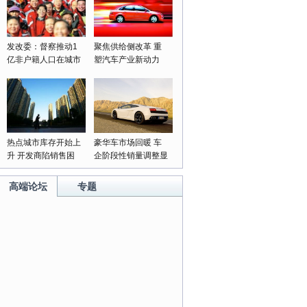
发改委：督察推动1
聚焦供给侧改革 重
亿非户籍人口在城市
塑汽车产业新动力
落户落实
热点城市库存开始上
豪华车市场回暖 车
升 开发商陷销售困
企阶段性销量调整显
局
成果
高端论坛
专题