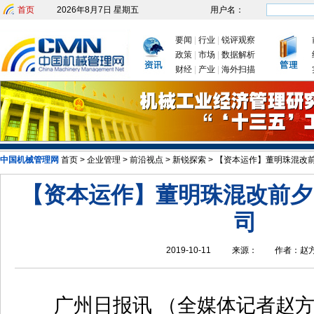
首页
2026年8月7日 星期五
用户名：
要闻
|
行业
|
锐评观察
政策
|
市场
|
数据解析
财经
|
产业
|
海外扫描
中国机械管理网
首页
>
企业管理
>
前沿视点
>
新锐探索
>
【资本运作】董明珠混改前
发改委：九大举措有序推动企业复
【资本运作】董明珠混改前夕
司
2019-10-11
来源：
作者：
赵
广州日报讯 （全媒体记者赵方