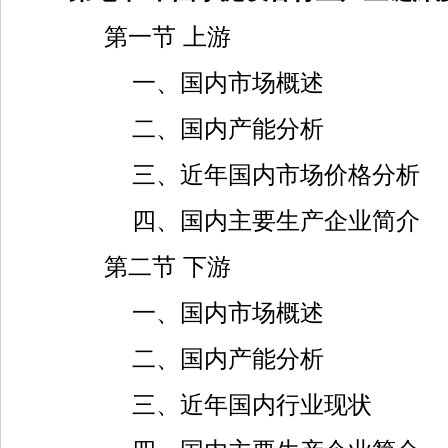
第一节 上游
一、国内市场概述
二、国内产能分析
三、近年国内市场价格分析
四、国内主要生产企业简介
第二节 下游
一、国内市场概述
二、国内产能分析
三、近年国内行业现状