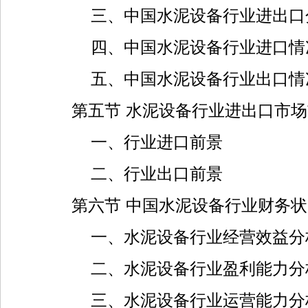
三、中国水泥设备行业进出口
四、中国水泥设备行业进口情
五、中国水泥设备行业出口情
第五节 水泥设备行业进出口市场
一、行业进口前景
二、行业出口前景
第六节 中国水泥设备行业财务状
一、水泥设备行业经营效益分
二、水泥设备行业盈利能力分
三、水泥设备行业运营能力分