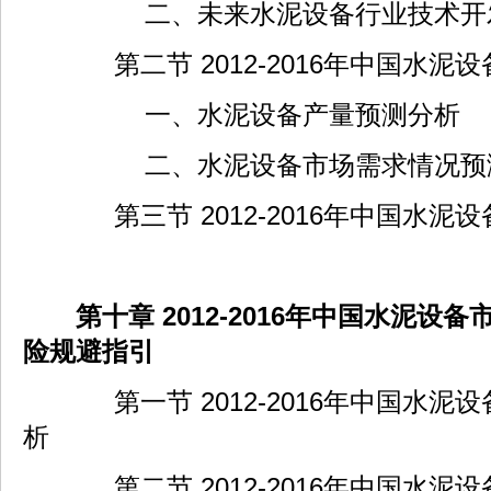
二、未来水泥设备行业技术开
第二节 2012-2016年中国水泥
一、水泥设备产量预测分析
二、水泥设备市场需求情况预
第三节 2012-2016年中国水泥
第十章 2012-2016年中国水泥
险规避指引
第一节 2012-2016年中国水泥
析
第二节 2012-2016年中国水泥