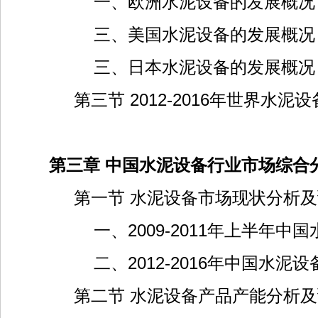
一、欧洲水泥设备的发展概况
三、美国水泥设备的发展概况
三、日本水泥设备的发展概况
第三节 2012-2016年世界水泥
第三章 中国水泥设备行业市场综合
第一节 水泥设备市场现状分析及
一、2009-2011年上半年中国
二、2012-2016年中国水泥设
第二节 水泥设备产品产能分析及