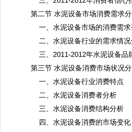
三、2011-2012年消费者信心
第二节 水泥设备市场消费需求分
一、水泥设备市场的消费需求
二、水泥设备行业的需求情况
三、2011-2012年水泥设备品
第三节 水泥设备消费市场状况分
一、水泥设备行业消费特点
二、水泥设备消费者分析
三、水泥设备消费结构分析
四、水泥设备消费的市场变化