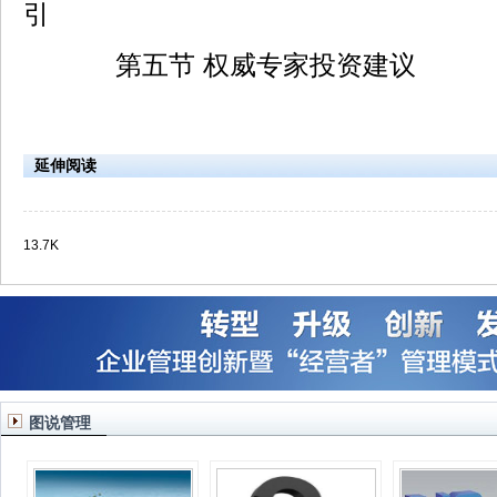
引
第五节 权威专家投资建议
延伸阅读
13.7K
图说管理