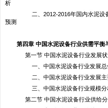
析
二、2012-2016年国内水泥设
预测
第四章 中国水泥设备行业供需平衡
第一节 中国水泥设备行业发展状
一、中国水泥设备行业发展总
二、中国水泥设备行业发展主
三、中国水泥设备行业规模分
第二节 中国水泥设备行业供给分