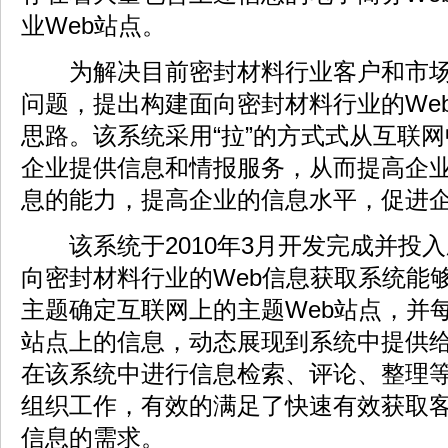
业Web站点。
为解决目前密封材料行业客户和市场
问题，提出构建面向密封材料行业的We
思路。该系统采用“拉”的方式式从互联
企业提供信息和情报服务，从而提高企业
息的能力，提高企业的信息水平，促进
该系统于2010年3月开发完成并投
向密封材料行业的Web信息获取系统能
主题确定互联网上的主题Web站点，并每
站点上的信息，动态展现到系统中提供
在该系统中进行信息检索、评论、整理
组织工作，有效的满足了快速有效获取
信息的需求。