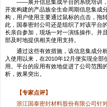
——展开信息集成平台的系统培训，
开发构建的产品族全生命周期信息集成分
构，用户使用主要通过鼠标的点击，拖
此，国泰密封公司还是组织了对该平台
长亲自参加，现场一对一演练操作。并
部及时地提供相关使用支持。
通过这些有效措施，该信息集成分析平
入使用以来，在2010年12月便实现全
用。平台的应用有效地促进了公司范围
析，效果突出。
【专家点评】
浙江国泰密封材料股份有限公司针对