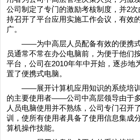
公司制定了专门的激励考核制度，并2次
持召开了平台应用实施工作会议，有效
广。
——为中高层人员配备有效的便携式
员通常不常在办公电脑前，为便于他们
平台，公司在2010年年中开始，逐步
置了便携式电脑。
——展开计算机应用知识的系统培训
的主要使用者——公司中高层领导由于
人员电脑使用并不熟练，公司专门召开了
训，使所有使用者具备了使用信息集成
算机操作技能。