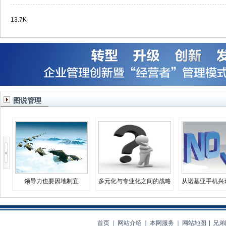
13.7K
图说管理
领导力也要因地制宜
多元化与专业化之间的战略
从诺基亚手机兴
决择
业生存
首页
｜
网站介绍
｜
本网服务
｜
网站地图
|
兄弟